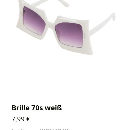
Brille 70s weiß
Regulärer Preis:
7,99 €