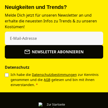
Neuigkeiten und Trends?
Melde Dich jetzt für unseren Newsletter an und
erhalte die neuesten Infos zu Trends & zu unseren
Kostümen!
NEWSLETTER ABONNIEREN
Datenschutz
Ich habe die
Datenschutzbestimmungen
zur Kenntnis
genommen und die
AGB
gelesen und bin mit ihnen
einverstanden.
*