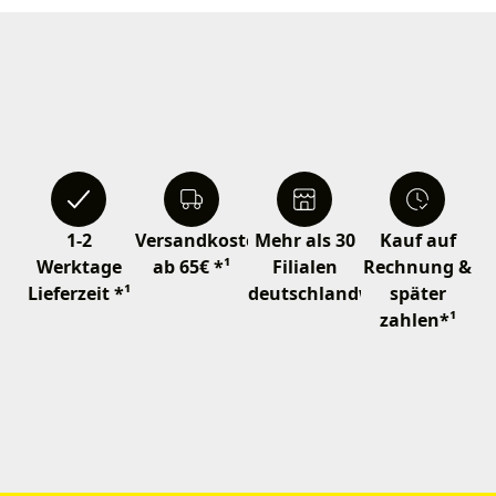
1-2
Versandkostenfrei
Mehr als 30
Kauf auf
Werktage
ab 65€ *¹
Filialen
Rechnung &
Lieferzeit *¹
deutschlandweit
später
zahlen*¹