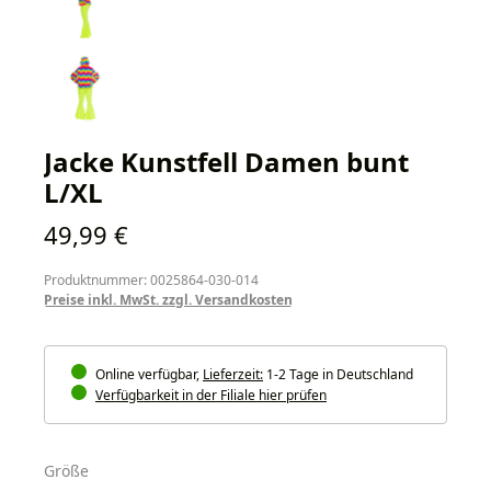
Jacke Kunstfell Damen bunt
L/XL
Regulärer Preis:
49,99 €
Produktnummer: 0025864-030-014
Preise inkl. MwSt. zzgl. Versandkosten
Online verfügbar,
Lieferzeit:
1-2 Tage in Deutschland
Verfügbarkeit in der Filiale hier prüfen
auswählen
Größe