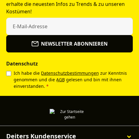
erhalte die neuesten Infos zu Trends & zu unseren
Kostümen!
NEWSLETTER ABONNIEREN
Datenschutz
Ich habe die
Datenschutzbestimmungen
zur Kenntnis
genommen und die
AGB
gelesen und bin mit ihnen
einverstanden.
*
Deiters Kundenservice