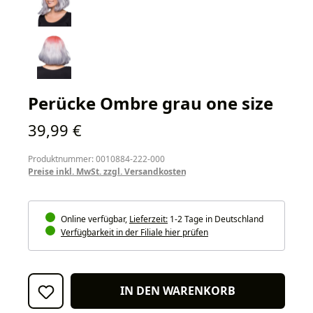
Perücke Ombre grau one size
Regulärer Preis:
39,99 €
Produktnummer: 0010884-222-000
Preise inkl. MwSt. zzgl. Versandkosten
Online verfügbar,
Lieferzeit:
1-2 Tage in Deutschland
Verfügbarkeit in der Filiale hier prüfen
IN DEN WARENKORB