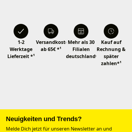
1-2
Versandkostenfrei
Mehr als 30
Kauf auf
Werktage
ab 65€ *¹
Filialen
Rechnung &
Lieferzeit *¹
deutschlandweit
später
zahlen*¹
Neuigkeiten und Trends?
Melde Dich jetzt für unseren Newsletter an und