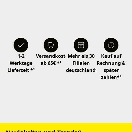
1-2
Versandkostenfrei
Mehr als 30
Kauf auf
Werktage
ab 65€ *¹
Filialen
Rechnung &
Lieferzeit *¹
deutschlandweit
später
zahlen*¹