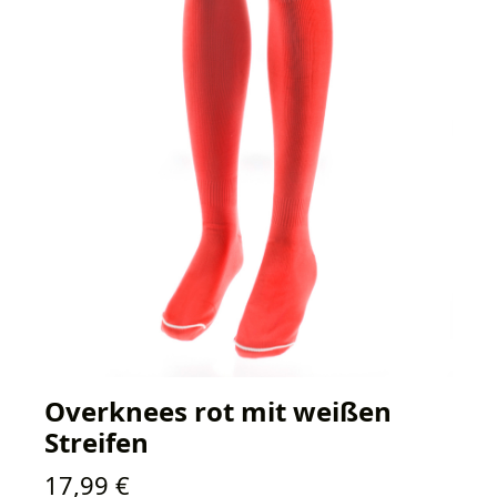
Overknees rot mit weißen
Streifen
Regulärer Preis:
17,99 €