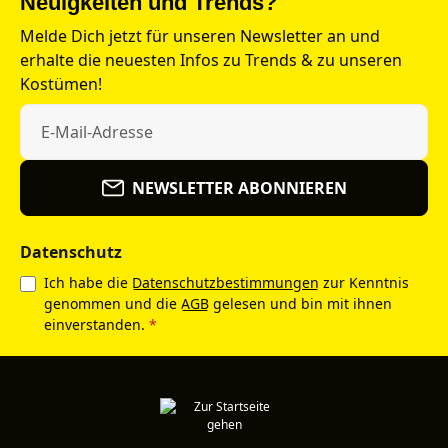
Neuigkeiten und Trends?
Melde Dich jetzt für unseren Newsletter an und
erhalte die neuesten Infos zu Trends & zu unseren
Kostümen!
NEWSLETTER ABONNIEREN
Datenschutz
Ich habe die
Datenschutzbestimmungen
zur Kenntnis
genommen und die
AGB
gelesen und bin mit ihnen
einverstanden.
*