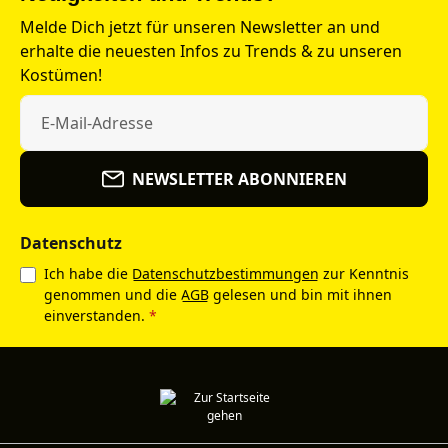
Melde Dich jetzt für unseren Newsletter an und
erhalte die neuesten Infos zu Trends & zu unseren
Kostümen!
NEWSLETTER ABONNIEREN
Datenschutz
Ich habe die
Datenschutzbestimmungen
zur Kenntnis
genommen und die
AGB
gelesen und bin mit ihnen
einverstanden.
*