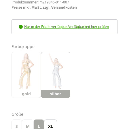
Produktnummer: m219846-011-007
Preise inkl. MwSt. zzgl. Versandkosten
Nur in der Filiale verfügbar. Verfügbarkeit hier prüfen
auswählen
Farbgruppe
gold
silber
auswählen
Größe
S
M
L
XL