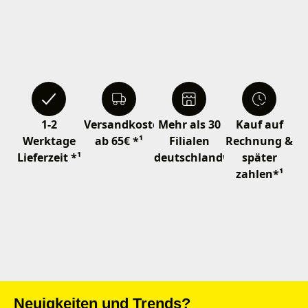
1-2
Versandkostenfrei
Mehr als 30
Kauf auf
Werktage
ab 65€ *¹
Filialen
Rechnung &
Lieferzeit *¹
deutschlandweit
später
zahlen*¹
Neuigkeiten und Trends?