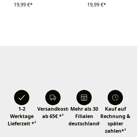
19,99 €*
19,99 €*
1-2
Versandkostenfrei
Mehr als 30
Kauf auf
Werktage
ab 65€ *¹
Filialen
Rechnung &
Lieferzeit *¹
deutschlandweit
später
zahlen*¹