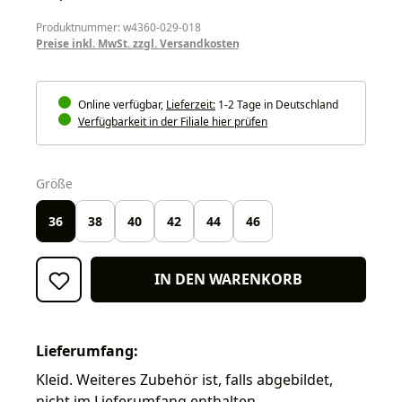
Produktnummer: w4360-029-018
Preise inkl. MwSt. zzgl. Versandkosten
Online verfügbar,
Lieferzeit:
1-2 Tage in Deutschland
Verfügbarkeit in der Filiale hier prüfen
auswählen
Größe
36
38
40
42
44
46
IN DEN WARENKORB
Lieferumfang:
Kleid. Weiteres Zubehör ist, falls abgebildet,
nicht im Lieferumfang enthalten.