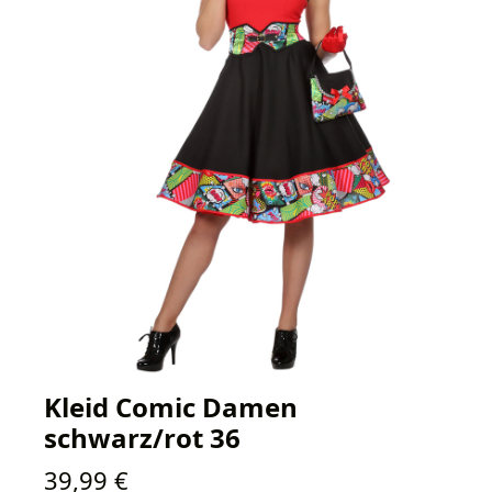
Kleid Comic Damen
schwarz/rot 36
Regulärer Preis:
39,99 €