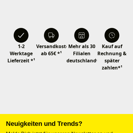
1-2
Versandkostenfrei
Mehr als 30
Kauf auf
Werktage
ab 65€ *¹
Filialen
Rechnung &
Lieferzeit *¹
deutschlandweit
später
zahlen*¹
Neuigkeiten und Trends?