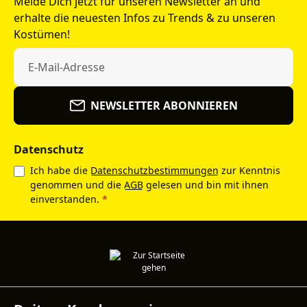
Melde Dich jetzt für unseren Newsletter an und
erhalte die neuesten Infos zu Trends & zu unseren
Kostümen!
NEWSLETTER ABONNIEREN
Datenschutz
Ich habe die
Datenschutzbestimmungen
zur Kenntnis
genommen und die
AGB
gelesen und bin mit ihnen
einverstanden.
*