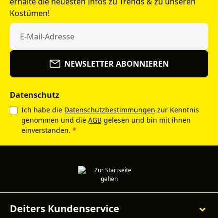
erhalte die neuesten Infos zu Trends & zu unseren
Kostümen!
NEWSLETTER ABONNIEREN
Datenschutz
Ich habe die
Datenschutzbestimmungen
zur Kenntnis
genommen und die
AGB
gelesen und bin mit ihnen
einverstanden.
*
Deiters Kundenservice