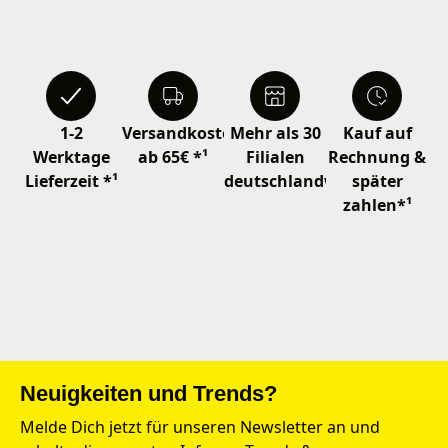
1-2
Versandkostenfrei
Mehr als 30
Kauf auf
Werktage
ab 65€ *¹
Filialen
Rechnung &
Lieferzeit *¹
deutschlandweit
später
zahlen*¹
Neuigkeiten und Trends?
Melde Dich jetzt für unseren Newsletter an und