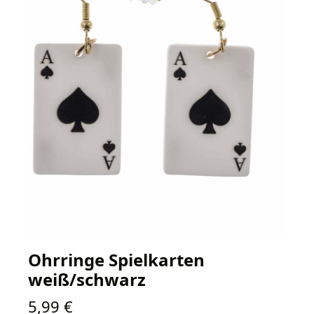
Ohrringe Spielkarten
weiß/schwarz
Regulärer Preis:
5,99 €