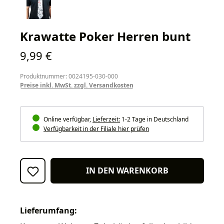
Krawatte Poker Herren bunt
Regulärer Preis:
9,99 €
Produktnummer: 0024195-030-000
Preise inkl. MwSt. zzgl. Versandkosten
Online verfügbar,
Lieferzeit:
1-2 Tage in Deutschland
Verfügbarkeit in der Filiale hier prüfen
IN DEN WARENKORB
Lieferumfang: