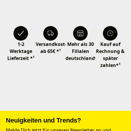
1-2
Versandkostenfrei
Mehr als 30
Kauf auf
Werktage
ab 65€ *¹
Filialen
Rechnung &
Lieferzeit *¹
deutschlandweit
später
zahlen*¹
Neuigkeiten und Trends?
Melde Dich jetzt für unseren Newsletter an und