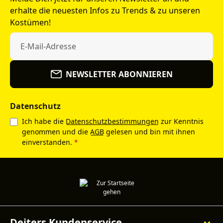
erhalte die neuesten Infos zu Trends & zu unseren
Kostümen!
NEWSLETTER ABONNIEREN
Datenschutz
Ich habe die
Datenschutzbestimmungen
zur Kenntnis
genommen und die
AGB
gelesen und bin mit ihnen
einverstanden.
*
Deiters Kundenservice