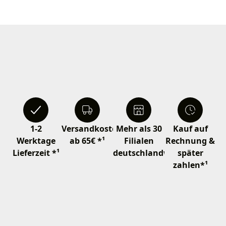
1-2
Versandkostenfrei
Mehr als 30
Kauf auf
Werktage
ab 65€ *¹
Filialen
Rechnung &
Lieferzeit *¹
deutschlandweit
später
zahlen*¹