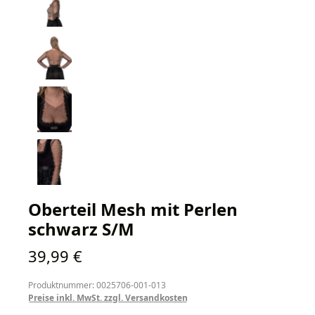
Oberteil Mesh mit Perlen
schwarz S/M
Regulärer Preis:
39,99 €
Produktnummer: 0025706-001-013
Preise inkl. MwSt. zzgl. Versandkosten