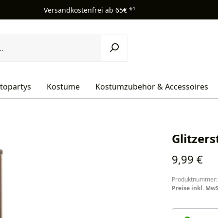
Versandkostenfrei ab 65€ *¹
topartys
Kostüme
Kostümzubehör & Accessoires
Glitzers
Regulärer Pr
9,99 €
Produktnummer:
Preise inkl. Mw