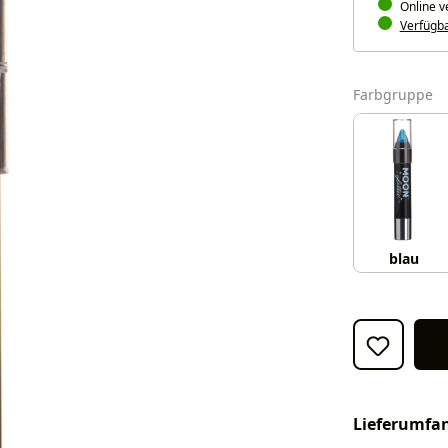
Online v
Verfügbar
a
Farbgruppe
blau
Lieferumfa