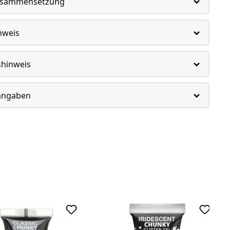
usammensetzung
nweis
shinweis
rangaben