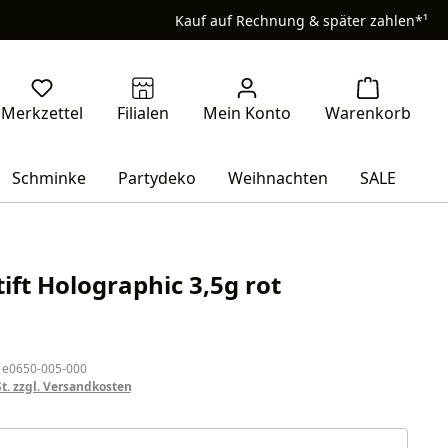
Kauf auf Rechnung & später zahlen*¹
Schminke
Partydeko
Weihnachten
SALE
tift Holographic 3,5g rot
eis:
 e0650-005-000
St. zzgl. Versandkosten