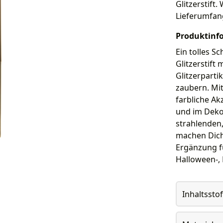
Glitzerstift.
Lieferumfan
Produktinf
Ein tolles S
Glitzerstift
Glitzerpartik
zaubern. Mi
farbliche Ak
und im Dekol
strahlenden, 
machen Dich 
Ergänzung f
Halloween-,
Inhaltsstof