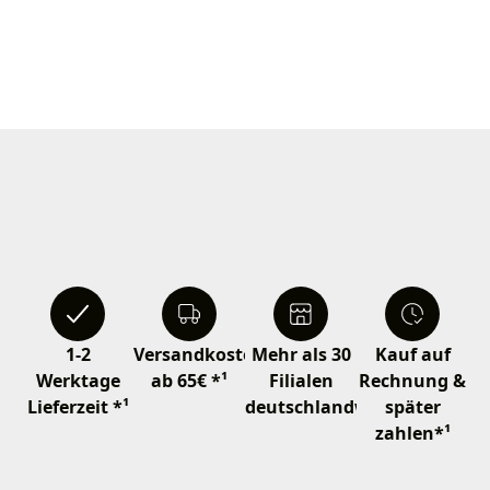
1-2
Versandkostenfrei
Mehr als 30
Kauf auf
Werktage
ab 65€ *¹
Filialen
Rechnung &
Lieferzeit *¹
deutschlandweit
später
zahlen*¹