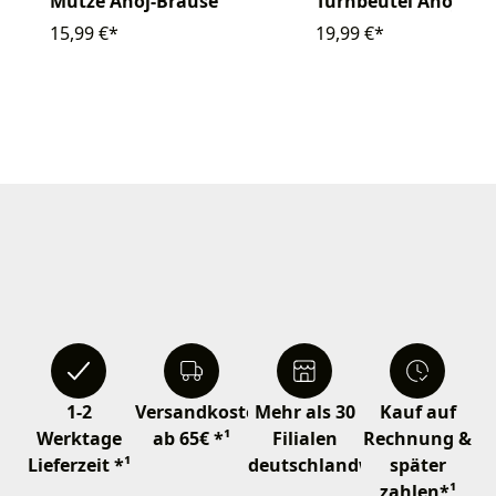
Mütze Ahoj-Brause
Turnbeutel Ahoj-Br
15,99 €*
19,99 €*
1-2
Versandkostenfrei
Mehr als 30
Kauf auf
Werktage
ab 65€ *¹
Filialen
Rechnung &
Lieferzeit *¹
deutschlandweit
später
zahlen*¹