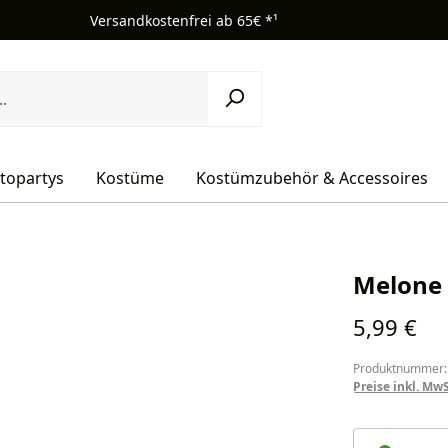
Versandkostenfrei ab 65€ *¹
topartys
Kostüme
Kostümzubehör & Accessoires
Melone 
Regulärer Pr
5,99 €
Produktnummer:
Preise inkl. Mw