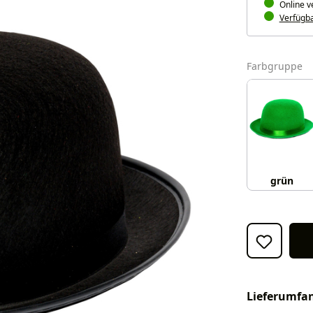
Online v
Verfügbar
a
Farbgruppe
grün
Lieferumfa