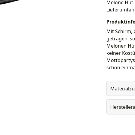
Melone Hut. 
Lieferumfan
Produktinf
Mit Schirm, 
getragen, s
Melonen Hüte
keiner Kostü
Mottopartys
schon einmal
Materialz
Herstelle