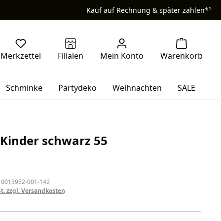
Kauf auf Rechnung & später zahlen*¹
Schminke
Partydeko
Weihnachten
SALE
Kinder schwarz 55
eis:
 0015952-001-142
St. zzgl. Versandkosten