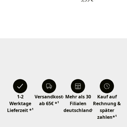
1-2
Versandkostenfrei
Mehr als 30
Kauf auf
Werktage
ab 65€ *¹
Filialen
Rechnung &
Lieferzeit *¹
deutschlandweit
später
zahlen*¹