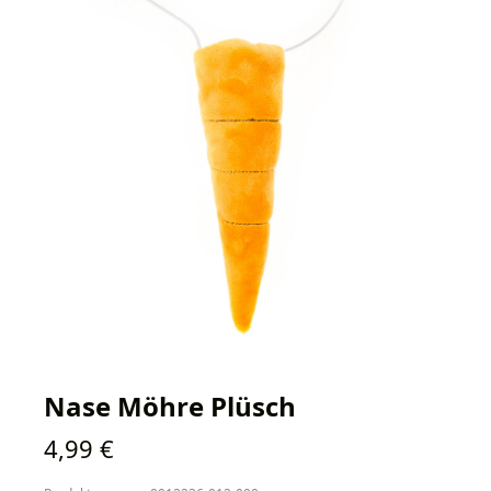
Nase Möhre Plüsch
Regulärer Preis:
4,99 €