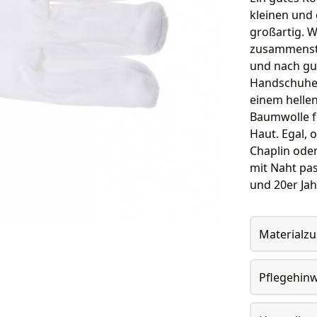
kleinen und 
großartig. 
zusammenste
und nach gu
Handschuhen
einem hellen
Baumwolle fü
Haut. Egal, 
Chaplin ode
mit Naht pas
und 20er Ja
Materialz
Pflegehin