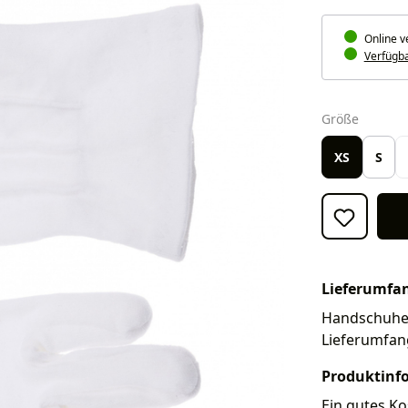
Online v
Verfügbar
auswäh
Größe
XS
S
Lieferumfa
Handschuhe. 
Lieferumfan
Produktinf
Ein gutes Ko