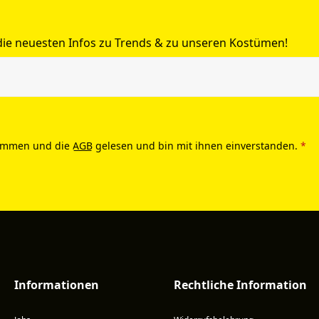
 die neuesten Infos zu Trends & zu unseren Kostümen!
ommen und die
AGB
gelesen und bin mit ihnen einverstanden.
*
Informationen
Rechtliche Information