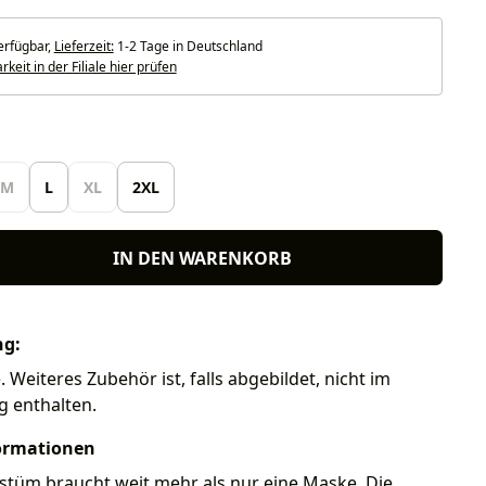
erfügbar,
Lieferzeit:
1-2 Tage in Deutschland
keit in der Filiale hier prüfen
len
M
L
XL
2XL
IN DEN WARENKORB
ng:
Weiteres Zubehör ist, falls abgebildet, nicht im
g enthalten.
ormationen
stüm braucht weit mehr als nur eine Maske. Die