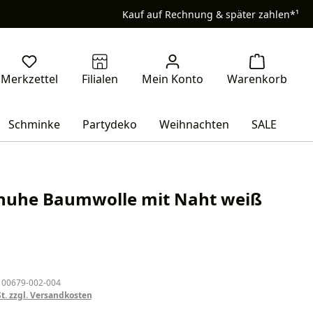
Kauf auf Rechnung & später zahlen*¹
Schminke
Partydeko
Weihnachten
SALE
huhe Baumwolle mit Naht weiß
eis:
 00679-002-004
St. zzgl. Versandkosten