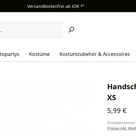
Versandkostenfrei ab 65€ *¹
topartys
Kostüme
Kostümzubehör & Accessoires
Handsc
XS
Regulärer Pr
5,99 €
Produktnummer:
Preise inkl. Mw