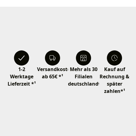
1-2
Versandkostenfrei
Mehr als 30
Kauf auf
Werktage
ab 65€ *¹
Filialen
Rechnung &
Lieferzeit *¹
deutschlandweit
später
zahlen*¹