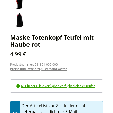
Maske Totenkopf Teufel mit
Haube rot
Regulärer Preis:
4,99 €
Produktnummer: 581851-005-000
Preise inkl. MwSt. zzgl. Versandkosten
Nur in der Filiale verfügbar. Verfügbarkeit hier prüfen
Der Artikel ist zur Zeit leider nicht
lieferbar. Lass dich per E-Mail