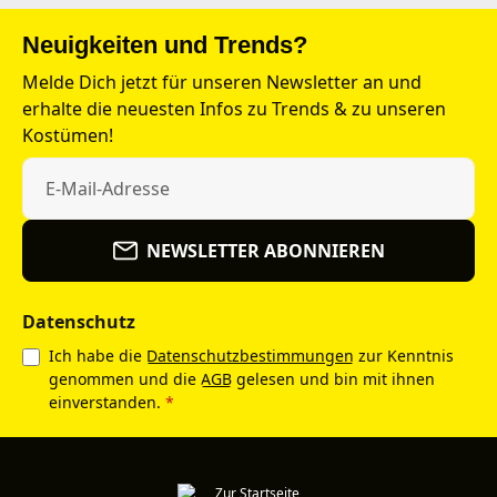
Neuigkeiten und Trends?
Melde Dich jetzt für unseren Newsletter an und
erhalte die neuesten Infos zu Trends & zu unseren
Kostümen!
NEWSLETTER ABONNIEREN
Datenschutz
Ich habe die
Datenschutzbestimmungen
zur Kenntnis
genommen und die
AGB
gelesen und bin mit ihnen
einverstanden.
*