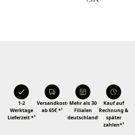
7,99 €*
1-2
Versandkostenfrei
Mehr als 30
Kauf auf
Werktage
ab 65€ *¹
Filialen
Rechnung &
Lieferzeit *¹
deutschlandweit
später
zahlen*¹