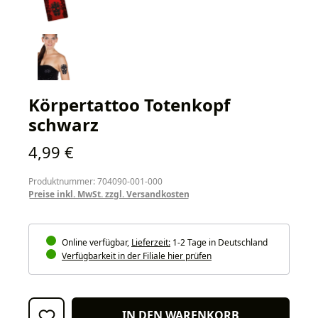
Körpertattoo Totenkopf
schwarz
Regulärer Preis:
4,99 €
Produktnummer: 704090-001-000
Preise inkl. MwSt. zzgl. Versandkosten
Online verfügbar,
Lieferzeit:
1-2 Tage in Deutschland
Verfügbarkeit in der Filiale hier prüfen
IN DEN WARENKORB