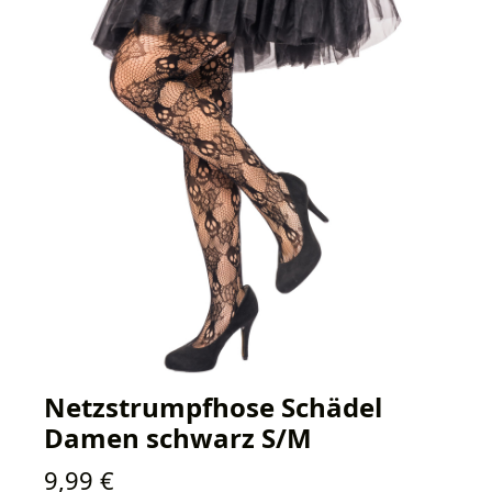
Netzstrumpfhose Schädel
Damen schwarz S/M
Regulärer Preis:
9,99 €