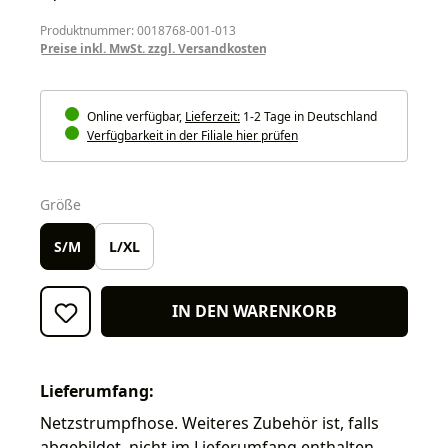
Produktnummer: 0018768-001-013
Preise inkl. MwSt. zzgl. Versandkosten
Online verfügbar,
Lieferzeit:
1-2 Tage in Deutschland
Verfügbarkeit in der Filiale hier prüfen
auswählen
Größe
S/M
L/XL
IN DEN WARENKORB
Lieferumfang:
Netzstrumpfhose. Weiteres Zubehör ist, falls
abgebildet, nicht im Lieferumfang enthalten.