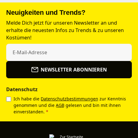
Neuigkeiten und Trends?
Melde Dich jetzt für unseren Newsletter an und
erhalte die neuesten Infos zu Trends & zu unseren
Kostümen!
NEWSLETTER ABONNIEREN
Datenschutz
Ich habe die
Datenschutzbestimmungen
zur Kenntnis
genommen und die
AGB
gelesen und bin mit ihnen
einverstanden.
*