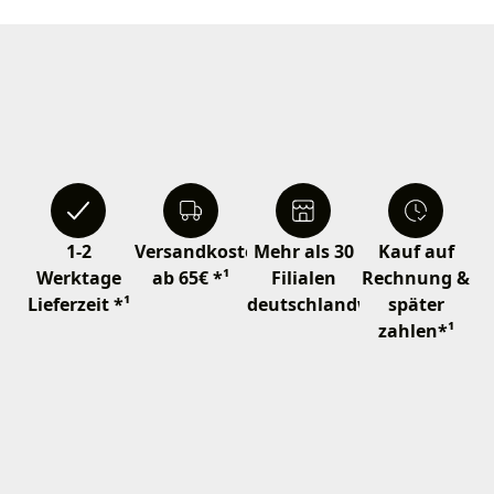
1-2
Versandkostenfrei
Mehr als 30
Kauf auf
Werktage
ab 65€ *¹
Filialen
Rechnung &
Lieferzeit *¹
deutschlandweit
später
zahlen*¹