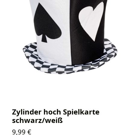
Zylinder hoch Spielkarte
schwarz/weiß
Regulärer Preis:
9,99 €