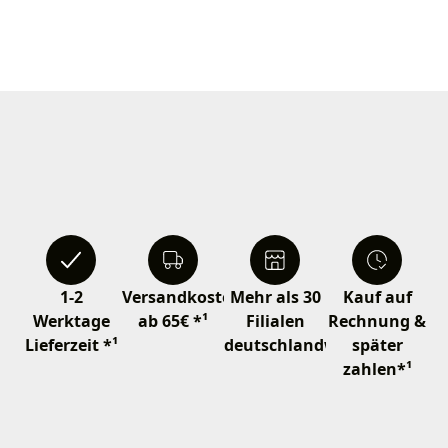
1-2
Versandkostenfrei
Mehr als 30
Kauf auf
Werktage
ab 65€ *¹
Filialen
Rechnung &
Lieferzeit *¹
deutschlandweit
später
zahlen*¹