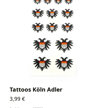
Tattoos Köln Adler
Regulärer Preis:
3,99 €