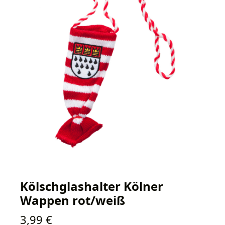
Kölschglashalter Kölner
Wappen rot/weiß
Regulärer Preis:
3,99 €