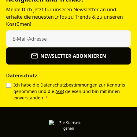
Melde Dich jetzt für unseren Newsletter an und
erhalte die neuesten Infos zu Trends & zu unseren
Kostümen!
NEWSLETTER ABONNIEREN
Datenschutz
Ich habe die
Datenschutzbestimmungen
zur Kenntnis
genommen und die
AGB
gelesen und bin mit ihnen
einverstanden.
*