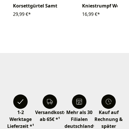
Korsettgürtel Samt
Kniestrumpf Wolle
29,99 €*
16,99 €*
1-2
Versandkostenfrei
Mehr als 30
Kauf auf
Werktage
ab 65€ *¹
Filialen
Rechnung &
Lieferzeit *¹
deutschlandweit
später