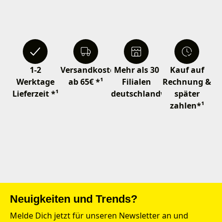
1-2
Versandkostenfrei
Mehr als 30
Kauf auf
Werktage
ab 65€ *¹
Filialen
Rechnung &
Lieferzeit *¹
deutschlandweit
später
zahlen*¹
Neuigkeiten und Trends?
Melde Dich jetzt für unseren Newsletter an und