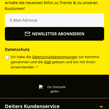
erhalte die neuesten Infos zu Trends & zu unseren
Kostümen!
NEWSLETTER ABONNIEREN
Datenschutz
Ich habe die
Datenschutzbestimmungen
zur Kenntnis
genommen und die
AGB
gelesen und bin mit ihnen
einverstanden.
*
Deiters Kundenservice