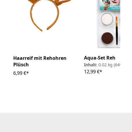
Aqua-Set Reh
Haarreif mit Rehohren
Plüsch
Inhalt:
0.02 kg
(649,50 € 
12,99 €*
6,99 €*