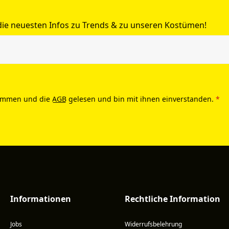
 die neuesten Infos zu Trends & zu unseren Kostümen!
ommen und die
AGB
gelesen und bin mit ihnen einverstanden.
*
Informationen
Rechtliche Information
Jobs
Widerrufsbelehrung