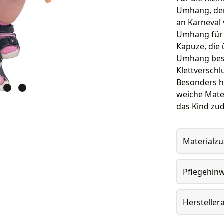
Umhang, der
an Karneval
Umhang für K
Kapuze, die
Umhang besi
Klettversch
Besonders ho
weiche Mater
das Kind zu
Materialz
Pflegehin
Herstelle