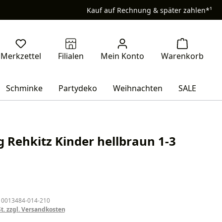
Kauf auf Rechnung & später zahlen*¹
Schminke
Partydeko
Weihnachten
SALE
Rehkitz Kinder hellbraun 1-3
eis:
 0013484-014-210
St. zzgl. Versandkosten