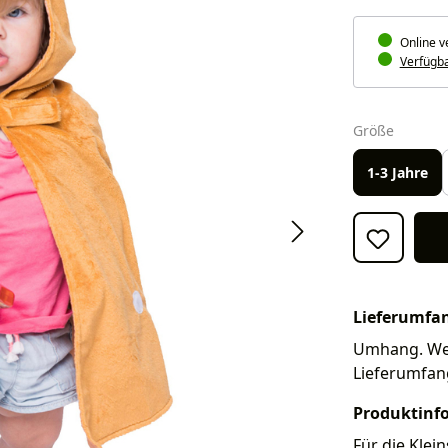
Online v
Verfügbar
auswäh
Größe
1-3 Jahre
Lieferumfa
Umhang. Weit
Lieferumfan
Produktinf
Für die Klei