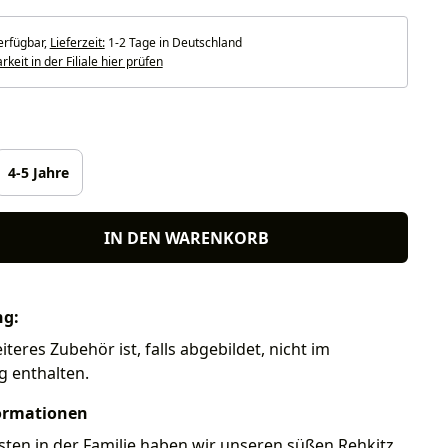
erfügbar,
Lieferzeit:
1-2 Tage in Deutschland
keit in der Filiale hier prüfen
len
4-5 Jahre
IN DEN WARENKORB
ng:
eres Zubehör ist, falls abgebildet, nicht im
g enthalten.
ormationen
nsten in der Familie haben wir unseren süßen Rehkitz