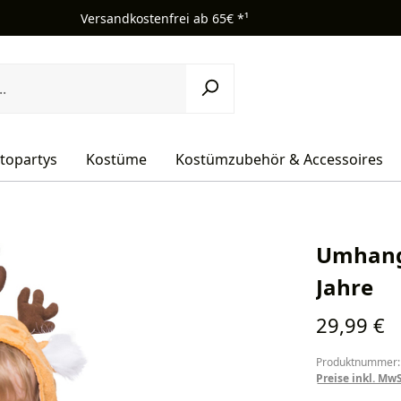
Versandkostenfrei ab 65€ *¹
topartys
Kostüme
Kostümzubehör & Accessoires
Umhang 
Jahre
Regulärer Pr
29,99 €
Produktnummer:
Preise inkl. Mw