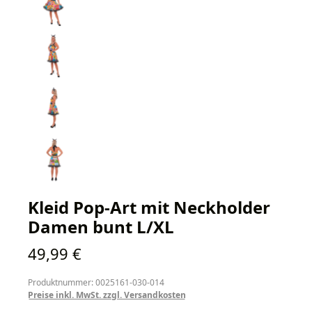
Kleid Pop-Art mit Neckholder
Damen bunt L/XL
Regulärer Preis:
49,99 €
Produktnummer: 0025161-030-014
Preise inkl. MwSt. zzgl. Versandkosten