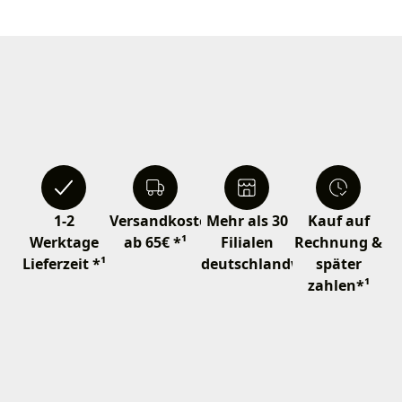
1-2
Versandkostenfrei
Mehr als 30
Kauf auf
Werktage
ab 65€ *¹
Filialen
Rechnung &
Lieferzeit *¹
deutschlandweit
später
zahlen*¹