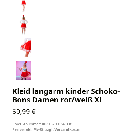
Kleid langarm kinder Schoko-
Bons Damen rot/weiß XL
Regulärer Preis:
59,99 €
Produktnummer: 0021328-024-008
Preise inkl. MwSt. zzgl. Versandkosten