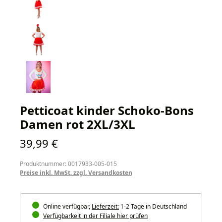
Petticoat kinder Schoko-Bons
Damen rot 2XL/3XL
Regulärer Preis:
39,99 €
Produktnummer: 0017933-005-015
Preise inkl. MwSt. zzgl. Versandkosten
Online verfügbar,
Lieferzeit:
1-2 Tage in Deutschland
Verfügbarkeit in der Filiale hier prüfen