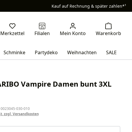
Kauf auf Rechnung & später zahlen*¹
Schminke
Partydeko
Weihnachten
SALE
ARIBO Vampire Damen bunt 3XL
eis:
 0023045-030-010
St. zzgl. Versandkosten