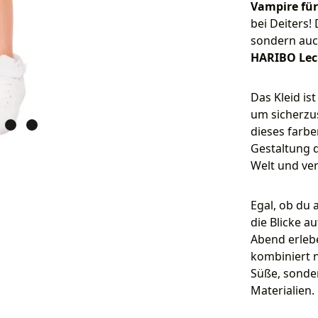
Vampire fü
bei Deiters!
sondern auc
HARIBO Leck
Das Kleid is
um sicherzus
dieses farbe
Gestaltung d
Welt und ver
Egal, ob du 
die Blicke a
Abend erlebe
kombiniert 
Süße, sonde
Materialien.