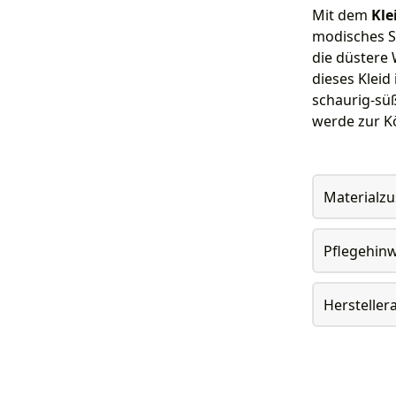
Mit dem
Kle
modisches S
die düstere 
dieses Kleid
schaurig-süß
werde zur Kö
Materialz
Pflegehin
Herstelle