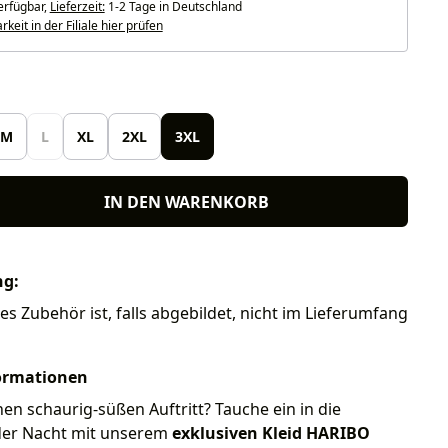
erfügbar,
Lieferzeit:
1-2 Tage in Deutschland
keit in der Filiale hier prüfen
len
M
L
XL
2XL
3XL
IN DEN WARENKORB
ng:
res Zubehör ist, falls abgebildet, nicht im Lieferumfang
ormationen
inen schaurig-süßen Auftritt? Tauche ein in die
der Nacht mit unserem
exklusiven Kleid HARIBO