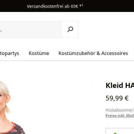
Versandkostenfrei ab 65€ *¹
topartys
Kostüme
Kostümzubehör & Accessoires
Kleid H
Regulärer Pr
59,99 €
Produktnummer:
Preise inkl. Mw