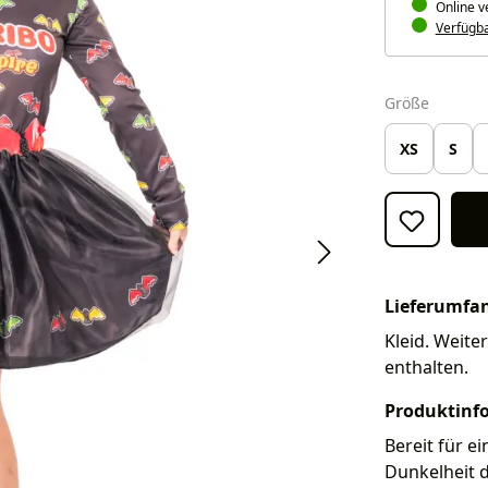
Online v
Verfügbar
auswäh
Größe
XS
S
Lieferumfa
Kleid. Weite
enthalten.
Produktinf
Bereit für e
Dunkelheit 