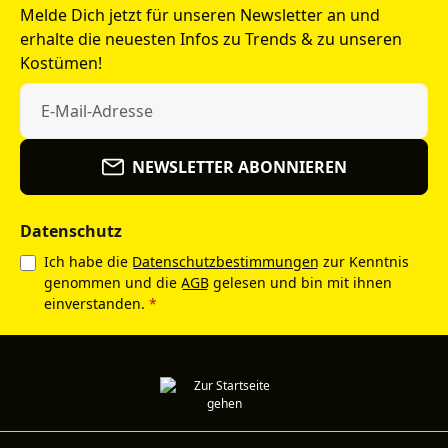
Melde Dich jetzt für unseren Newsletter an und
erhalte die neuesten Infos zu Trends & zu unseren
Kostümen!
NEWSLETTER ABONNIEREN
Datenschutz
Ich habe die
Datenschutzbestimmungen
zur Kenntnis
genommen und die
AGB
gelesen und bin mit ihnen
einverstanden.
*