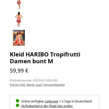
Kleid HARIBO Tropifrutti
Damen bunt M
Regulärer Preis:
59,99 €
Produktnummer: 0023041-030-006
Preise inkl. MwSt. zzgl. Versandkosten
Online verfügbar,
Lieferzeit:
1-2 Tage in Deutschland
Verfügbarkeit in der Filiale hier prüfen