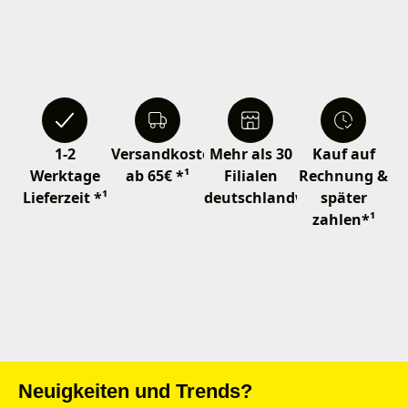
1-2
Versandkostenfrei
Mehr als 30
Kauf auf
Werktage
ab 65€ *¹
Filialen
Rechnung &
Lieferzeit *¹
deutschlandweit
später
zahlen*¹
Neuigkeiten und Trends?