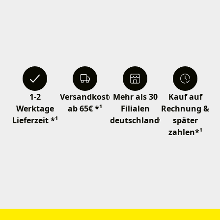
1-2
Versandkostenfrei
Mehr als 30
Kauf auf
Werktage
ab 65€ *¹
Filialen
Rechnung &
Lieferzeit *¹
deutschlandweit
später
zahlen*¹