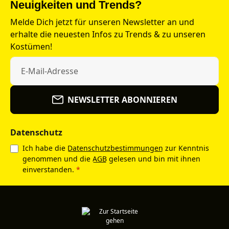
Neuigkeiten und Trends?
Melde Dich jetzt für unseren Newsletter an und
erhalte die neuesten Infos zu Trends & zu unseren
Kostümen!
NEWSLETTER ABONNIEREN
Datenschutz
Ich habe die
Datenschutzbestimmungen
zur Kenntnis
genommen und die
AGB
gelesen und bin mit ihnen
einverstanden.
*