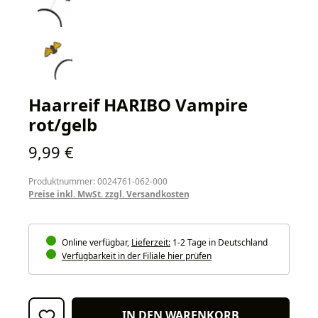
Haarreif HARIBO Vampire
rot/gelb
Regulärer Preis:
9,99 €
Produktnummer: 0024761-062-000
Preise inkl. MwSt. zzgl. Versandkosten
Online verfügbar,
Lieferzeit:
1-2 Tage in Deutschland
Verfügbarkeit in der Filiale hier prüfen
IN DEN WARENKORB