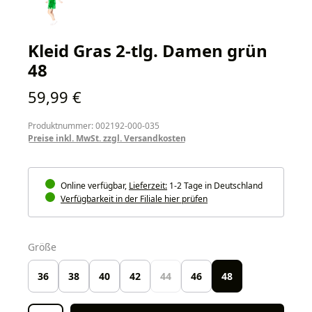
Kleid Gras 2-tlg. Damen grün
48
Regulärer Preis:
59,99 €
Produktnummer: 002192-000-035
Preise inkl. MwSt. zzgl. Versandkosten
Online verfügbar,
Lieferzeit:
1-2 Tage in Deutschland
Verfügbarkeit in der Filiale hier prüfen
auswählen
Größe
36
38
40
42
44
46
48