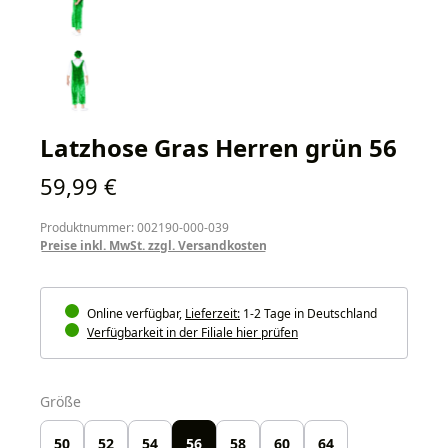
Latzhose Gras Herren grün 56
Regulärer Preis:
59,99 €
Produktnummer: 002190-000-039
Preise inkl. MwSt. zzgl. Versandkosten
Online verfügbar,
Lieferzeit:
1-2 Tage in Deutschland
Verfügbarkeit in der Filiale hier prüfen
auswählen
Größe
50
52
54
56
58
60
64