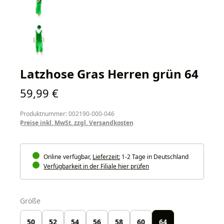
Latzhose Gras Herren grün 64
Regulärer Preis:
59,99 €
Produktnummer: 002190-000-046
Preise inkl. MwSt. zzgl. Versandkosten
Online verfügbar,
Lieferzeit:
1-2 Tage in Deutschland
Verfügbarkeit in der Filiale hier prüfen
auswählen
Größe
50
52
54
56
58
60
64