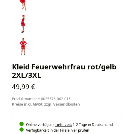
Kleid Feuerwehrfrau rot/gelb
2XL/3XL
Regulärer Preis:
49,99 €
Produktnummer: 0025576-062-015
Preise inkl. MwSt. zzgl. Versandkosten
Online verfügbar,
Lieferzeit:
1-2 Tage in Deutschland
Verfügbarkeit in der Filiale hier prüfen