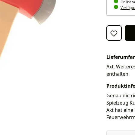
Online v
Verfügbar
Lieferumfa
Axt. Weitere
enthalten.
Produktinf
Genau die r
Spielzeug Ku
Axt hat ein
Feuerwehrm