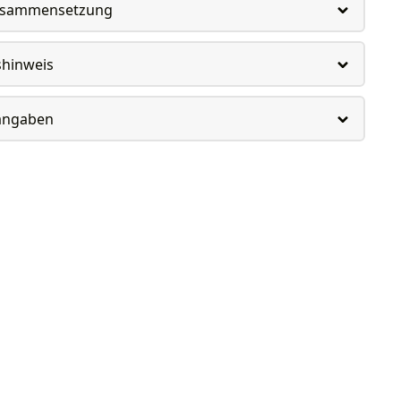
usammensetzung
shinweis
rangaben