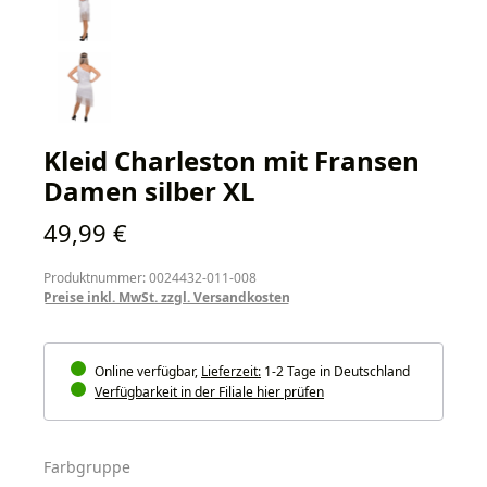
Kleid Charleston mit Fransen
Damen silber XL
Regulärer Preis:
49,99 €
Produktnummer: 0024432-011-008
Preise inkl. MwSt. zzgl. Versandkosten
Online verfügbar,
Lieferzeit:
1-2 Tage in Deutschland
Verfügbarkeit in der Filiale hier prüfen
auswählen
Farbgruppe