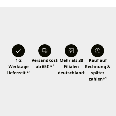
1-2
Versandkostenfrei
Mehr als 30
Kauf auf
Werktage
ab 65€ *¹
Filialen
Rechnung &
Lieferzeit *¹
deutschlandweit
später
zahlen*¹