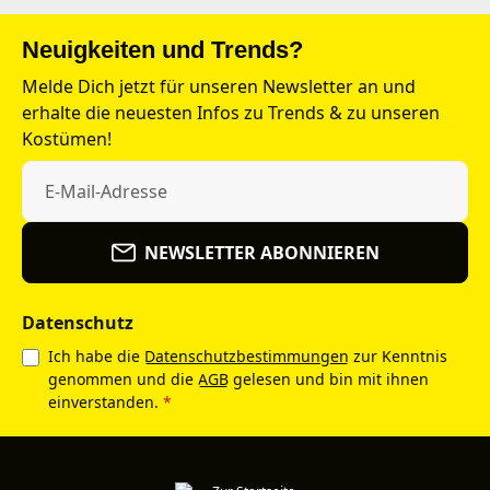
Neuigkeiten und Trends?
Melde Dich jetzt für unseren Newsletter an und
erhalte die neuesten Infos zu Trends & zu unseren
Kostümen!
NEWSLETTER ABONNIEREN
Datenschutz
Ich habe die
Datenschutzbestimmungen
zur Kenntnis
genommen und die
AGB
gelesen und bin mit ihnen
einverstanden.
*