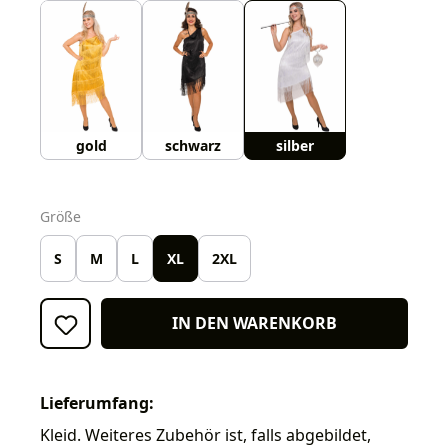
gold
schwarz
silber
auswählen
Größe
S
M
L
XL
2XL
IN DEN WARENKORB
Lieferumfang:
Kleid. Weiteres Zubehör ist, falls abgebildet,