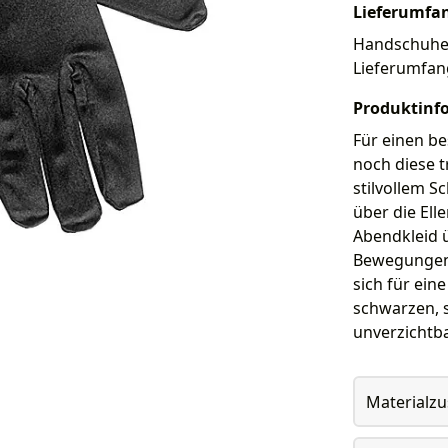
Lieferumfa
Handschuhe. 
Lieferumfan
Produktinf
Für einen b
noch diese 
stilvollem S
über die Ell
Abendkleid 
Bewegungen 
sich für ein
schwarzen, 
unverzichtba
Materialz