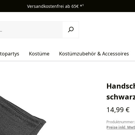
Versandkostenfrei ab 65€ *¹
topartys
Kostüme
Kostümzubehör & Accessoires
Handsch
schwarz
Regulärer Pr
14,99 €
Produktnummer:
Preise inkl. Mw