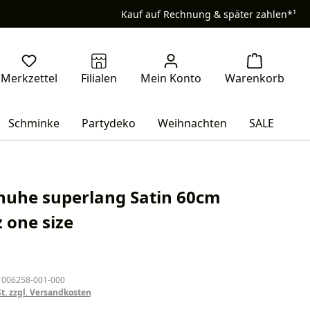
Kauf auf Rechnung & später zahlen*¹
Schminke
Partydeko
Weihnachten
SALE
uhe superlang Satin 60cm
 one size
eis:
 006258-001-000
St. zzgl. Versandkosten