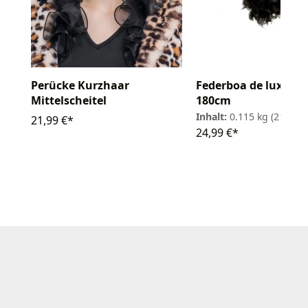
Perücke Kurzhaar
Federboa de luxe 11
Mittelscheitel
180cm
Inhalt:
0.115 kg
(217,30 
21,99 €*
24,99 €*