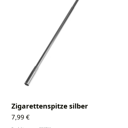
Zigarettenspitze silber
Regulärer Preis:
7,99 €