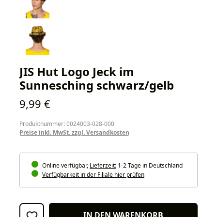
JIS Hut Logo Jeck im
Sunnesching schwarz/gelb
Regulärer Preis:
9,99 €
Produktnummer: 0024003-028-000
Preise inkl. MwSt. zzgl. Versandkosten
Online verfügbar,
Lieferzeit:
1-2 Tage in Deutschland
Verfügbarkeit in der Filiale hier prüfen
IN DEN WARENKORB