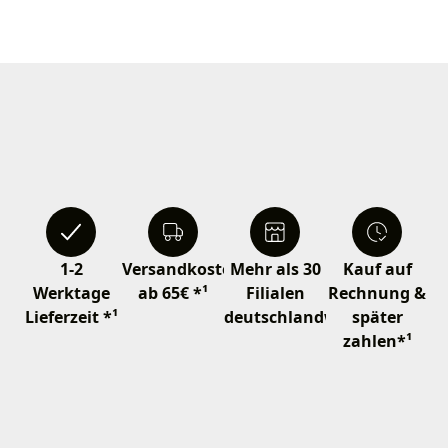
1-2
Versandkostenfrei
Mehr als 30
Kauf auf
Werktage
ab 65€ *¹
Filialen
Rechnung &
Lieferzeit *¹
deutschlandweit
später
zahlen*¹