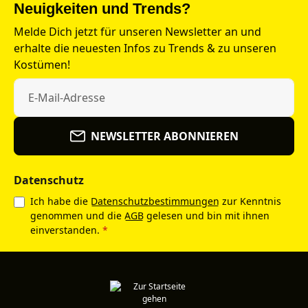
Neuigkeiten und Trends?
Melde Dich jetzt für unseren Newsletter an und
erhalte die neuesten Infos zu Trends & zu unseren
Kostümen!
NEWSLETTER ABONNIEREN
Datenschutz
Ich habe die
Datenschutzbestimmungen
zur Kenntnis
genommen und die
AGB
gelesen und bin mit ihnen
einverstanden.
*