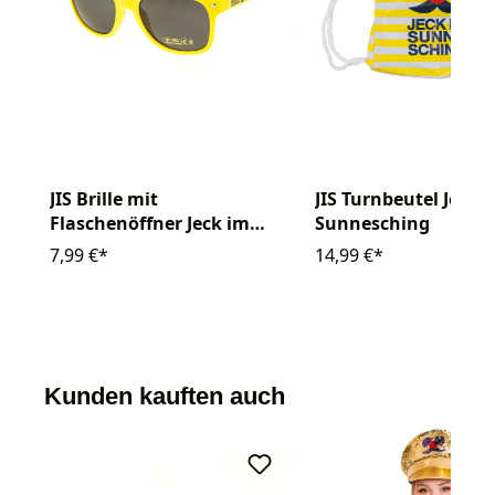
JIS Brille mit
JIS Turnbeutel Jeck 
Flaschenöffner Jeck im
Sunnesching
Sunnesching
7,99 €*
14,99 €*
Kunden kauften auch