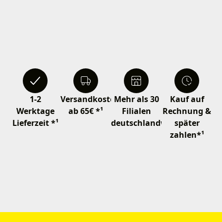
1-2
Versandkostenfrei
Mehr als 30
Kauf auf
Werktage
ab 65€ *¹
Filialen
Rechnung &
Lieferzeit *¹
deutschlandweit
später
zahlen*¹