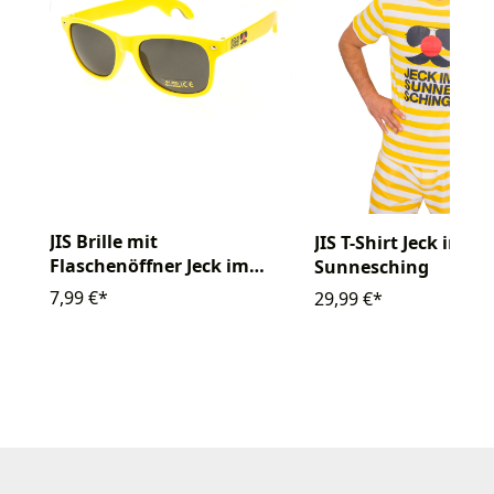
JIS Brille mit
JIS T-Shirt Jeck im
Flaschenöffner Jeck im
Sunnesching
Sunnesching
7,99 €*
29,99 €*