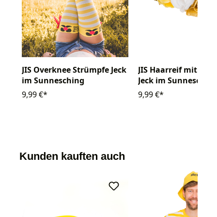
JIS Overknee Strümpfe Jeck
JIS Haarreif mit Bl
im Sunnesching
Jeck im Sunneschin
gelb/weiß
9,99 €*
9,99 €*
Kunden kauften auch