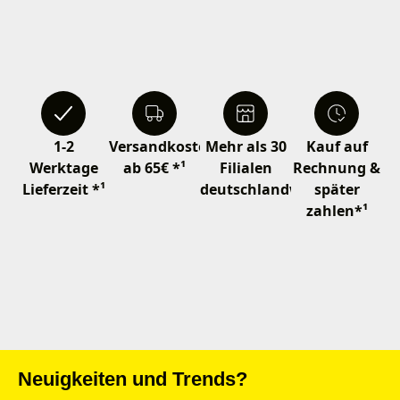
1-2
Versandkostenfrei
Mehr als 30
Kauf auf
Werktage
ab 65€ *¹
Filialen
Rechnung &
Lieferzeit *¹
deutschlandweit
später
zahlen*¹
Neuigkeiten und Trends?