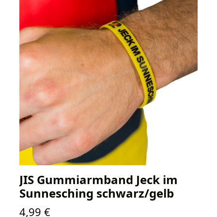
JIS Gummiarmband Jeck im
Sunnesching schwarz/gelb
Regulärer Preis:
4,99 €