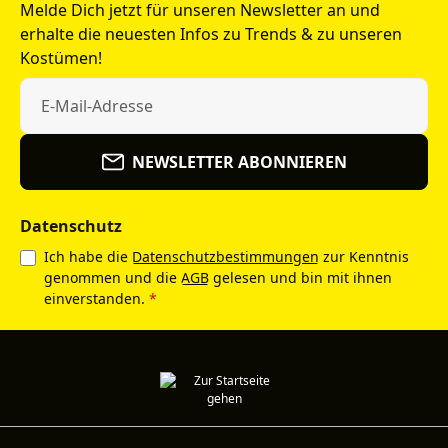
Melde Dich jetzt für unseren Newsletter an und
erhalte die neuesten Infos zu Trends & zu unseren
Kostümen!
NEWSLETTER ABONNIEREN
Datenschutz
Ich habe die
Datenschutzbestimmungen
zur Kenntnis
genommen und die
AGB
gelesen und bin mit ihnen
einverstanden.
*