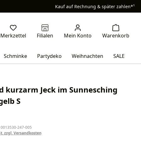
Kauf auf Rechnung & später zahlen*¹
Schminke
Partydeko
Weihnachten
SALE
d kurzarm Jeck im Sunnesching
gelb S
eis:
 0013530-247-005
St. zzgl. Versandkosten