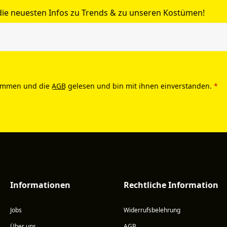
 die neuesten Infos zu Trends & zu unseren Kostümen!
ommen und die
AGB
gelesen und bin mit ihnen einverstanden.
*
Informationen
Rechtliche Information
Jobs
Widerrufsbelehrung
Über uns
AGB