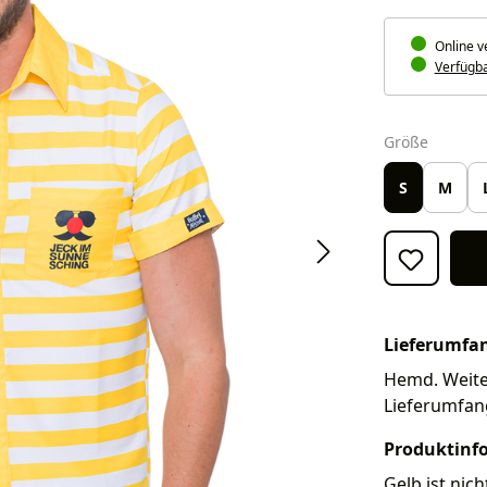
Online v
Verfügbar
auswäh
Größe
S
M
Lieferumfa
Hemd. Weiter
Lieferumfan
Produktinf
Gelb ist nic