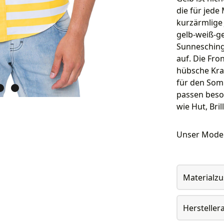
die für jede
kurzärmlige
gelb-weiß-ge
Sunnesching
auf. Die Fron
hübsche Kra
für den Som
passen beso
wie Hut, Bril
Unser Model
Materialz
Herstelle