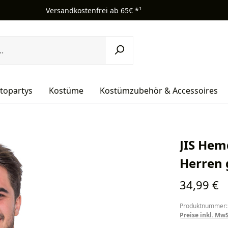
Versandkostenfrei ab 65€ *¹
topartys
Kostüme
Kostümzubehör & Accessoires
JIS Hem
Herren 
Regulärer Pr
34,99 €
Produktnummer:
Preise inkl. Mw