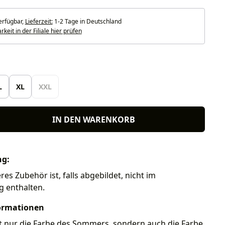
erfügbar,
Lieferzeit:
1-2 Tage in Deutschland
keit in der Filiale hier prüfen
len
L
XL
XXL
IN DEN WARENKORB
ng:
es Zubehör ist, falls abgebildet, nicht im
g enthalten.
ormationen
ht nur die Farbe des Sommers, sondern auch die Farbe,