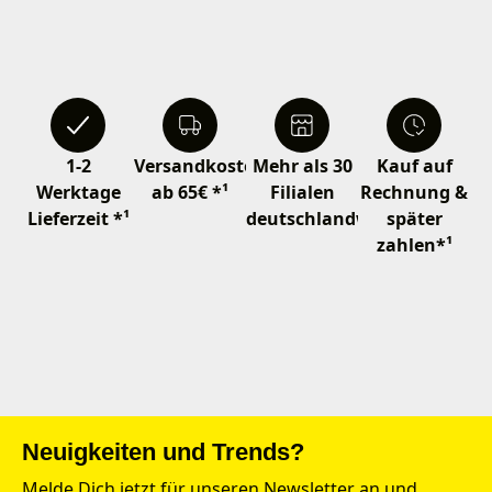
1-2
Versandkostenfrei
Mehr als 30
Kauf auf
Werktage
ab 65€ *¹
Filialen
Rechnung &
Lieferzeit *¹
deutschlandweit
später
zahlen*¹
Neuigkeiten und Trends?
Melde Dich jetzt für unseren Newsletter an und