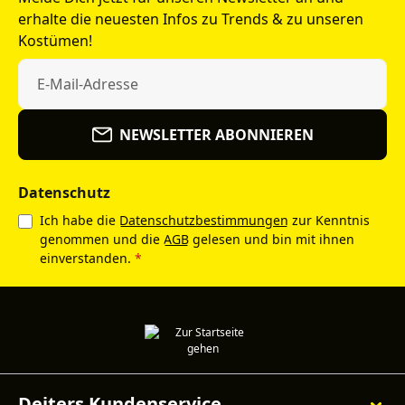
erhalte die neuesten Infos zu Trends & zu unseren
Kostümen!
NEWSLETTER ABONNIEREN
Datenschutz
Ich habe die
Datenschutzbestimmungen
zur Kenntnis
genommen und die
AGB
gelesen und bin mit ihnen
einverstanden.
*
Deiters Kundenservice