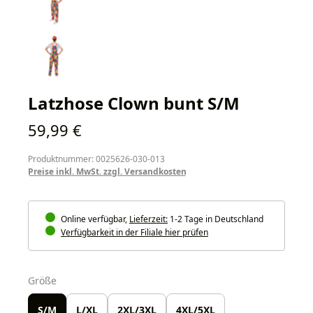
Latzhose Clown bunt S/M
Regulärer Preis:
59,99 €
Produktnummer: 0025626-030-013
Preise inkl. MwSt. zzgl. Versandkosten
Online verfügbar,
Lieferzeit:
1-2 Tage in Deutschland
Verfügbarkeit in der Filiale hier prüfen
auswählen
Größe
S/M
L/XL
2XL/3XL
4XL/5XL