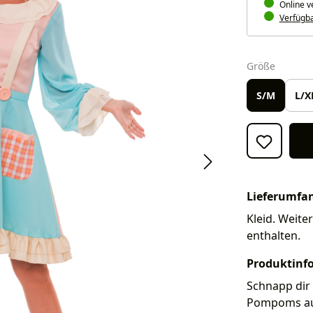
Online v
Verfügbar
auswäh
Größe
S/M
L/X
Lieferumfa
Kleid. Weite
enthalten.
Produktinf
Schnapp dir 
Pompoms auf