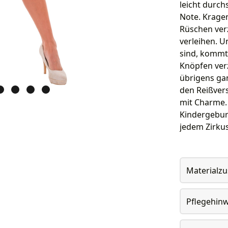
leicht durch
Note. Kragen
Rüschen verz
verleihen. U
sind, kommt 
Knöpfen verz
übrigens gan
den Reißvers
mit Charme.
Kindergeburt
jedem Zirkus
Materialz
Pflegehin