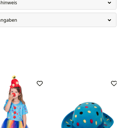
shinweis
rangaben