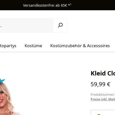
Versandkostenfrei ab 65€ *¹
topartys
Kostüme
Kostümzubehör & Accessoires
Kleid C
Regulärer Pr
59,99 €
Produktnummer:
Preise inkl. Mw