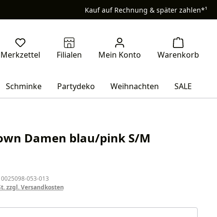
Kauf auf Rechnung & später zahlen*¹
Schminke
Partydeko
Weihnachten
SALE
lown Damen blau/pink S/M
eis:
 0025098-053-013
St. zzgl. Versandkosten