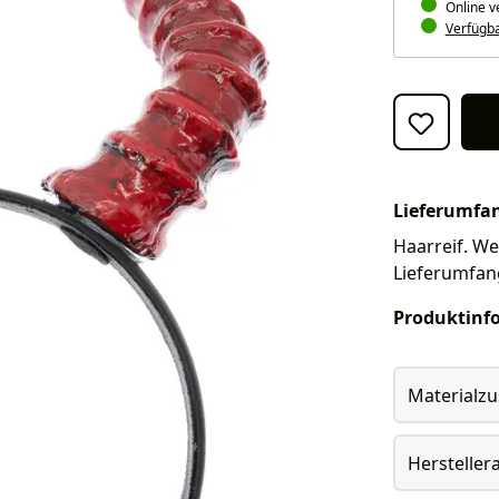
Online v
Verfügbar
Lieferumfa
Haarreif. Wei
Lieferumfan
Produktinf
Materialz
Herstelle