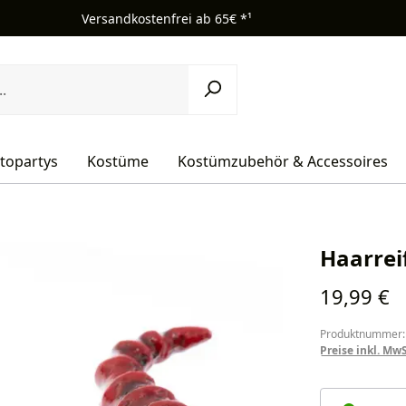
Versandkostenfrei ab 65€ *¹
topartys
Kostüme
Kostümzubehör & Accessoires
Haarrei
Regulärer Pr
19,99 €
Produktnummer:
Preise inkl. Mw