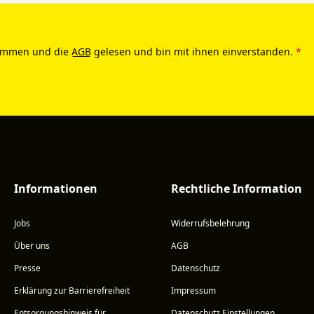
ommen und die
AGB
gelesen und bin mit ihnen einverstanden.
*
Informationen
Rechtliche Information
Jobs
Widerrufsbelehrung
Über uns
AGB
Presse
Datenschutz
Erklärung zur Barrierefreiheit
Impressum
Entsorgungshinweis für
Datenschutz Einstellungen